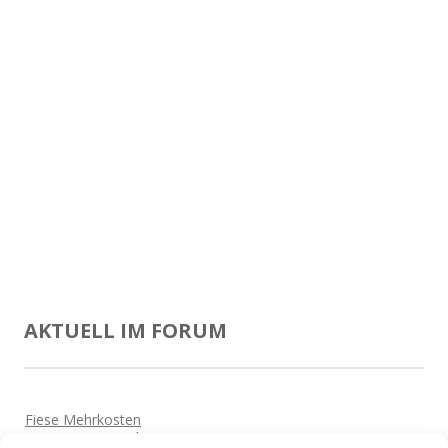
AKTUELL IM FORUM
Fiese Mehrkosten
Von
Beate
Vor 5 Jahren