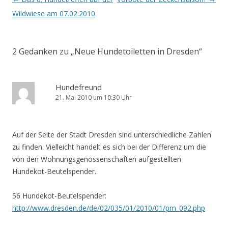
Navigation
Wildwiese am 07.02.2010
2 Gedanken zu „
Neue Hundetoiletten in Dresden
“
Hundefreund
21. Mai 2010 um 10:30 Uhr
Auf der Seite der Stadt Dresden sind unterschiedliche Zahlen
zu finden. Vielleicht handelt es sich bei der Differenz um die
von den Wohnungsgenossenschaften aufgestellten
Hundekot-Beutelspender.
56 Hundekot-Beutelspender:
http://www.dresden.de/de/02/035/01/2010/01/pm_092.php