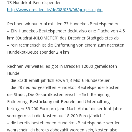
73 Hundekot-Beutelspender:
http://www.dresden.de/de/08/035/06/projekte.php
Rechnen wir nun mal mit den 73 Hundekot-Beutelspendern:
– EIN Hundekot-Beutelspender deckt also eine Fläche von 4,5
km² (Quadrat-KILOMETER) des Dresdner Stadtgebietes ab
– rein rechnerisch ist die Entfernung von einem zum nächsten
Hundekot-Beutelspender 2,4 km
Rechnen wir weiter, es gibt in Dresden 12000 gemeldeten
Hunde:
– die Stadt erhält jährlich etwa 1,3 Mio € Hundesteuer
– die 28 neu aufgestellten Hundekot-Beutelspender kosten
die Stadt: „Die Gesamtkosten einschließlich Reinigung,
Entleerung, Bestückung mit Beuteln und Unterhaltung
betragen 35 200 Euro pro Jahr. Nach Ablauf dieser fünf Jahre
verringern sich die Kosten auf 18 200 Euro jährlich.“
– die bereits bestehenden Hundekot-Beutelspender werden
wahrscheinlich bereits abbezahlt worden sein, kosten also