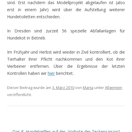
sind. Erst nachdem das Modellprojekt abgelaufen ist (also
erst in einem Jahr) wird über die Aufstellung weiterer
Hundetoiletten entschieden.
In Dresden sind zurzeit 56 spezielle Abfallanlagen für
Hundekot in Betrieb.
Im Frühjahr und Herbst wird wieder in Zivil kontrolliert, ob die
Tierhalter ihrer Pflicht nachkommen und den Kot ihrer
Vierbeiner entfernen. Über die Ergebnisse der letzten
Kontrollen haben wir
hier
berichtet.
Dieser Beitrag wurde am
3. März 2010
von
Marta
unter
Allgemein
veröffentlicht.
Beitrags-
←
Das 8. Hundetreffen auf der
Vorbote der Zeckensaison?
→