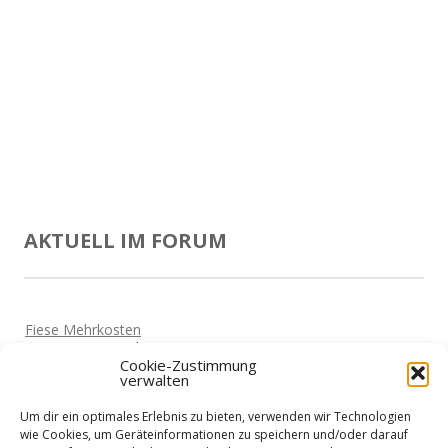
AKTUELL IM FORUM
Fiese Mehrkosten
Von
Beate
Vor 5 Jahren
Cookie-Zustimmung
verwalten
Brauchen einen günstigen Dispo!
Von
Miki
Vor 5 Jahren
Um dir ein optimales Erlebnis zu bieten, verwenden wir Technologien
Mit Hund nach Polen?
wie Cookies, um Geräteinformationen zu speichern und/oder darauf