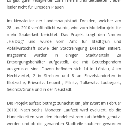
Es gibt gute Neuigkeiten zum Thema „Hundetoiletten“, aber
leider nicht für Dresden Plauen.
Im Newsletter der Landeshauptstadt Dresden, welcher am
28. Jan. 2010 veröffentlicht wurde, wird vom Modellprojekt für
mehr Sauberkeit berichtet. Das Projekt trägt den Namen
„HaiDog“ und wurde vom Amt für Stadtgrün und
Abfallwirtschaft sowie der Stadtreinigung Dresden initiiert.
Insgesamt wurden in einigen Stadtvierteln 28
Entsorgungsbehälter aufgestellt, die mit Beutelspendern
ausgerüstet sind. Davon befinden sich 14 in Löbtau, 4 im
Hechtviertel, 2 in Strehlen und 8 an Einzelstandorten in
Klotzsche, Briesnitz, Leubnit , Pillnitz, Tolkewitz, Laubegast,
Seidnitz/Gruna und in der Neustadt.
Die Projektlaufzeit beträgt zunächst ein Jahr (Start im Februar
2010). Nach sechs Monaten Laufzeit wird evaluiert, ob die
Hundetioletten von den Hundebesitzern tatsächlich genutzt
werden und ob die genannten Stadtteile sauberer geworden