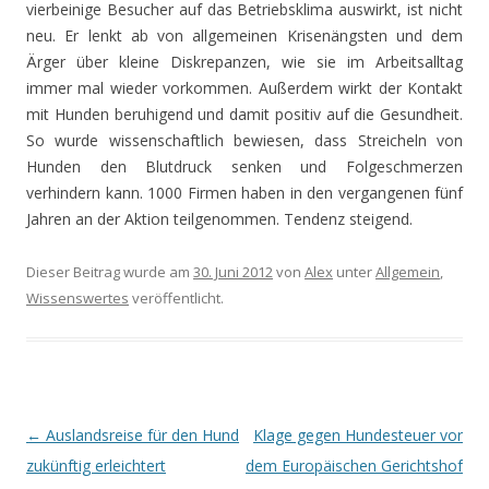
vierbeinige Besucher auf das Betriebsklima auswirkt, ist nicht
neu. Er lenkt ab von allgemeinen Krisenängsten und dem
Ärger über kleine Diskrepanzen, wie sie im Arbeitsalltag
immer mal wieder vorkommen. Außerdem wirkt der Kontakt
mit Hunden beruhigend und damit positiv auf die Gesundheit.
So wurde wissenschaftlich bewiesen, dass Streicheln von
Hunden den Blutdruck senken und Folgeschmerzen
verhindern kann. 1000 Firmen haben in den vergangenen fünf
Jahren an der Aktion teilgenommen. Tendenz steigend.
Dieser Beitrag wurde am
30. Juni 2012
von
Alex
unter
Allgemein
,
Wissenswertes
veröffentlicht.
Beitrags-
←
Auslandsreise für den Hund
Klage gegen Hundesteuer vor
Navigation
zukünftig erleichtert
dem Europäischen Gerichtshof