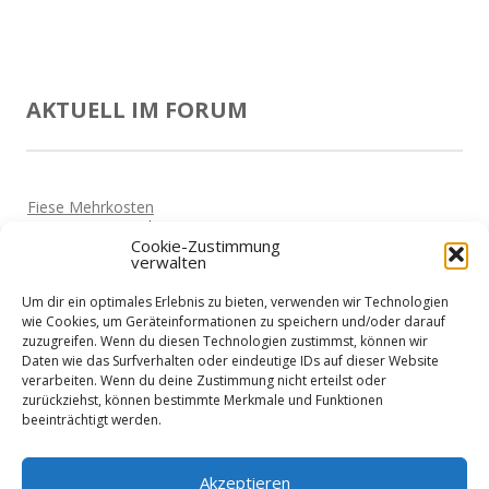
AKTUELL IM FORUM
Fiese Mehrkosten
Von
Beate
Vor 5 Jahren
Cookie-Zustimmung
verwalten
Brauchen einen günstigen Dispo!
Von
Miki
Vor 5 Jahren
Um dir ein optimales Erlebnis zu bieten, verwenden wir Technologien
Mit Hund nach Polen?
wie Cookies, um Geräteinformationen zu speichern und/oder darauf
Von
Horst
Vor 5 Jahren
zuzugreifen. Wenn du diesen Technologien zustimmst, können wir
Daten wie das Surfverhalten oder eindeutige IDs auf dieser Website
Suche eine Finanzierung
verarbeiten. Wenn du deine Zustimmung nicht erteilst oder
Von
Siggi
Vor 5 Jahren
zurückziehst, können bestimmte Merkmale und Funktionen
beeinträchtigt werden.
Biete Tiersitting/Gassi gehen in Würzburg an!
Von
Anonym
Vor 13 Jahren
Akzeptieren