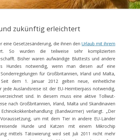
und zukünftig erleichtert
er eine Gesetzesänderung, die ihnen den
Urlaub mit ihrem
t. So wurden die teilweise sehr komplizierten
chafft. Bisher waren aufwändige Bluttests und andere
nes Hundes notwendig, wenn man diesen auf eine
 Sonderregelungen für Großbritannien, Irland und Malta,
 Seit dem 1. Januar 2012 gelten neue, einheitliche
 jede Auslandsreise ist der EU-Heimtierpass notwendig,
erzeichnet sind. In diesem muss eine aktive Tollwut-
ise nach Großbritannien, Irland, Malta und Skandinavien
e Echinokokkenbehandlung (Bandwürmer) verlangt. „Der
t Voraussetzung, um mit dem Tier in andere EU-Länder
treisende Hunde und Katzen mit einem Mikrochip
ung mittels Tätowierung wird seit Juli 2011 nicht mehr