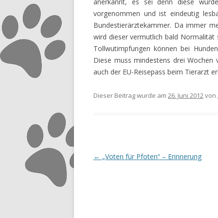
anerkannt, es sei denn diese wurd
vorgenommen und ist eindeutig lesbar
Bundestierärztekammer. Da immer mehr
wird dieser vermutlich bald Normalität
Tollwutimpfungen können bei Hunde
Diese muss mindestens drei Wochen vor
auch der EU-Reisepass beim Tierarzt erh
Dieser Beitrag wurde am
26. Juni 2012
von
Beitrags-
←
„Voten für Pfoten“ – Erinnerung
Navigation